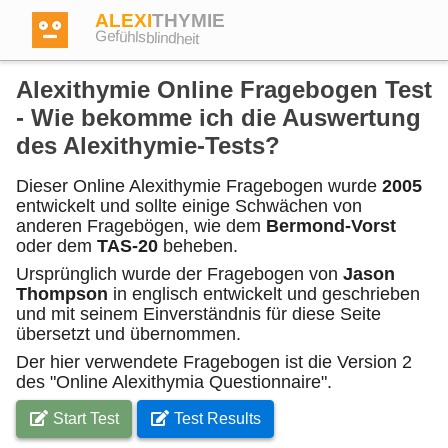
ALEXI
THYMIE
Gefühlsblindheit
Alexithymie Online Fragebogen Test
- Wie bekomme ich die Auswertung
des Alexithymie-Tests?
Anmelden
Dieser Online Alexithymie Fragebogen wurde
2005
entwickelt und sollte einige Schwächen von
anderen Fragebögen, wie dem
Bermond-Vorst
Test
oder dem
TAS-20
beheben.
Ursprünglich wurde der Fragebogen von
Jason
Dictionary
Thompson
in englisch entwickelt und geschrieben
und mit seinem Einverständnis für diese Seite
übersetzt und übernommen.
Forum
Der hier verwendete Fragebogen ist die Version 2
des "Online Alexithymia Questionnaire".
Englisch
Deutsch
Start Test
Test Results