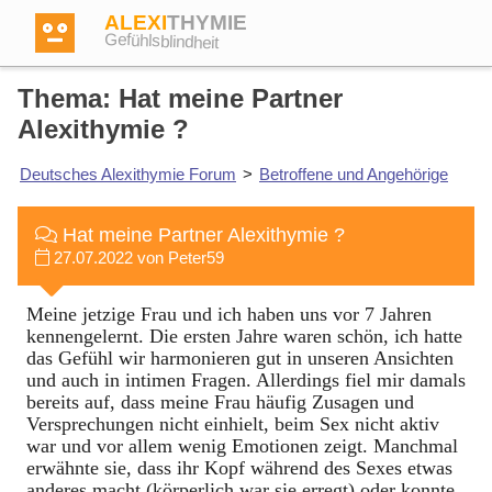
ALEXI
THYMIE
Gefühlsblindheit
Thema: Hat meine Partner
Alexithymie ?
Deutsches Alexithymie Forum
>
Betroffene und Angehörige
Anmelden
Hat meine Partner Alexithymie ?
Test
27.07.2022 von Peter59
Meine jetzige Frau und ich haben uns vor 7 Jahren
Dictionary
kennengelernt. Die ersten Jahre waren schön, ich hatte
das Gefühl wir harmonieren gut in unseren Ansichten
und auch in intimen Fragen. Allerdings fiel mir damals
Forum
bereits auf, dass meine Frau häufig Zusagen und
Versprechungen nicht einhielt, beim Sex nicht aktiv
war und vor allem wenig Emotionen zeigt. Manchmal
Englisch
Deutsch
erwähnte sie, dass ihr Kopf während des Sexes etwas
anderes macht (körperlich war sie erregt) oder konnte