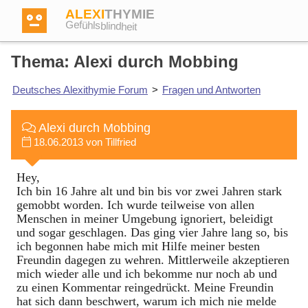
ALEXI
THYMIE
Gefühlsblindheit
Thema: Alexi durch Mobbing
Deutsches Alexithymie Forum
>
Fragen und Antworten
Anmelden
Alexi durch Mobbing
18.06.2013 von Tillfried
Test
Hey,
Ich bin 16 Jahre alt und bin bis vor zwei Jahren stark
Dictionary
gemobbt worden. Ich wurde teilweise von allen
Menschen in meiner Umgebung ignoriert, beleidigt
und sogar geschlagen. Das ging vier Jahre lang so, bis
Forum
ich begonnen habe mich mit Hilfe meiner besten
Freundin dagegen zu wehren. Mittlerweile akzeptieren
mich wieder alle und ich bekomme nur noch ab und
zu einen Kommentar reingedrückt. Meine Freundin
Englisch
Deutsch
hat sich dann beschwert, warum ich mich nie melde