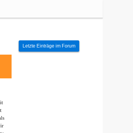
Letzte Einträge im Forum
it
t
als
ir