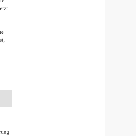
te
Deutsch
etzt
he
st,
rung