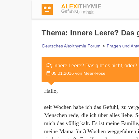
ALEXI
THYMIE
Gefühlsblindheit
Thema: Innere Leere? Das g
Deutsches Alexithymie Forum
>
Fragen und Ant
Anmelden
Innere Leere? Das gibt es nicht, oder?
05.01.2016 von Meer-Rose
Test
Hallo,
Dictionary
seit Wochen habe ich das Gefühl, zu verg
Menschen rede, die ich über alles liebe. So
Forum
mich das völlig kalt. Es ist meine Famili
meine Mama für 3 Wochen weggefahren ist.