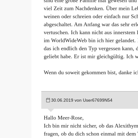
sind eine große Familie mal gewesen und h
Englisch
viel Zeit zum Nachdenken. Über mein Lebe
weinen oder schreien oder einfach nur Sch
abgeschaltet. Am Anfang war das sehr erle
vertuschen. Ich kann nicht aus innerstem
im WorldWideWeb bin ich hier gelandet. K
das ich endlich den Typ vergessen kann, de
geliebt habe. Er ist mir gleichgültig. Ic
Wenn du soweit gekommen bist, danke ich
30.06.2019 von User67699N54
Hallo Meer-Rose,
Ich bin mir nicht sicher, ob das Alexithy
fragen, ob du dich schon einmal mit dem