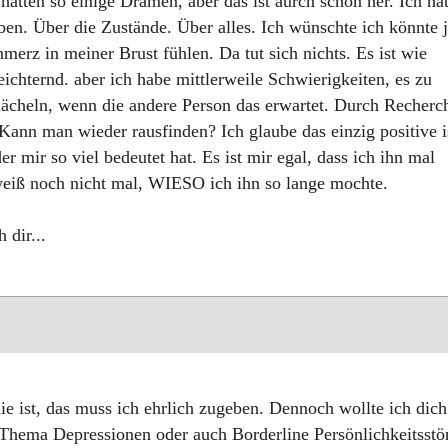
atten so einige Dramen, aber das ist aurch schon her. Ich hat
n. Über die Zustände. Über alles. Ich wünschte ich könnte j
merz in meiner Brust fühlen. Da tut sich nichts. Es ist wie
ichternd. aber ich habe mittlerweile Schwierigkeiten, es zu
 lächeln, wenn die andere Person das erwartet. Durch Recherc
ann man wieder rausfinden? Ich glaube das einzig positive i
r mir so viel bedeutet hat. Es ist mir egal, dass ich ihn mal
h weiß noch nicht mal, WIESO ich ihn so lange mochte.
 dir...
mie ist, das muss ich ehrlich zugeben. Dennoch wollte ich dich
 Thema Depressionen oder auch Borderline Persönlichkeitsstö