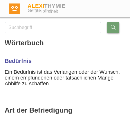
ALEXI
THYMIE
Gefühlsblindheit
Wörterbuch
Anmelden
Bedürfnis
Test
Ein Bedürfnis ist das Verlangen oder der Wunsch,
einem empfundenen oder tatsächlichen Mangel
Abhilfe zu schaffen.
Dictionary
Forum
Art der Befriedigung
Englisch
Deutsch