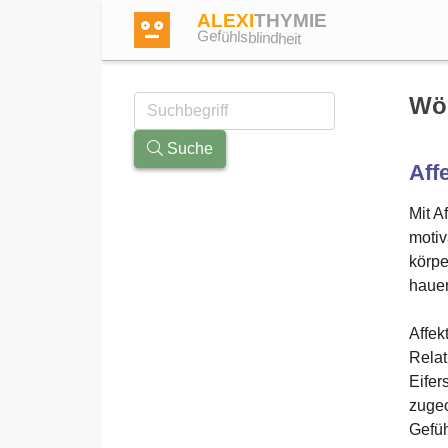
ALEXI
THYMIE
Gefühlsblindheit
Wö
Suche
Aff
Anmelden
Mit A
motiv
Test
körpe
hauen
Dictionary
Affek
Relat
Forum
Eifer
zugeo
Gefüh