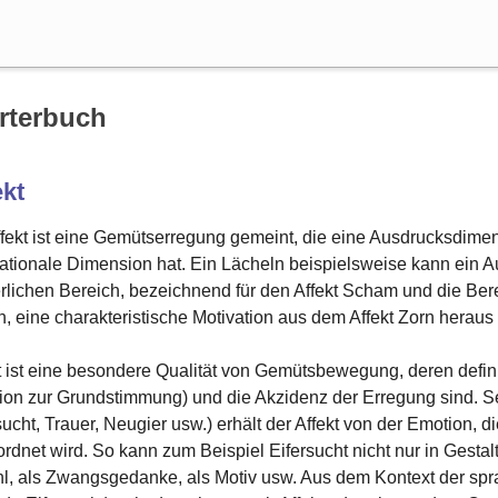
Suche
rterbuch
ekt
ffekt ist eine Gemütserregung gemeint, die eine Ausdrucksdime
ationale Dimension hat. Ein Lächeln beispielsweise kann ein Au
rlichen Bereich, bezeichnend für den Affekt Scham und die Berei
, eine charakteristische Motivation aus dem Affekt Zorn heraus 
t ist eine besondere Qualität von Gemütsbewegung, deren defini
ion zur Grundstimmung) und die Akzidenz der Erregung sind. S
sucht, Trauer, Neugier usw.) erhält der Affekt von der Emotion, d
rdnet wird. So kann zum Beispiel Eifersucht nicht nur in Gestalt
l, als Zwangsgedanke, als Motiv usw. Aus dem Kontext der sp